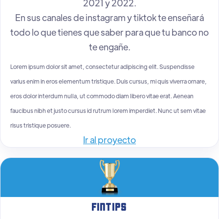
2021 y 2022.
En sus canales de instagram y tiktok te enseñará
todo lo que tienes que saber para que tu banco no
te engañe.
Lorem ipsum dolor sit amet, consectetur adipiscing elit. Suspendisse
varius enim in eros elementum tristique. Duis cursus, mi quis viverra ornare,
eros dolor interdum nulla, ut commodo diam libero vitae erat. Aenean
faucibus nibh et justo cursus id rutrum lorem imperdiet. Nunc ut sem vitae
risus tristique posuere.
Ir al proyecto
FinTips