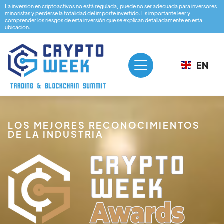
La inversión en criptoactivos no está regulada, puede no ser adecuada para inversores
minoristas y perderse la totalidad del importe invertido. Es importante leer y
comprender los riesgos de esta inversión que se explican detalladamente
en esta
ubicación
.
EN
LOS MEJORES RECONOCIMIENTOS
DE LA INDUSTRIA