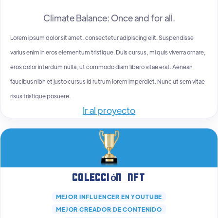
Climate Balance: Once and for all.
Lorem ipsum dolor sit amet, consectetur adipiscing elit. Suspendisse
varius enim in eros elementum tristique. Duis cursus, mi quis viverra ornare,
eros dolor interdum nulla, ut commodo diam libero vitae erat. Aenean
faucibus nibh et justo cursus id rutrum lorem imperdiet. Nunc ut sem vitae
risus tristique posuere.
Ir al proyecto
Colección NFT
MEJOR INFLUENCER EN YOUTUBE
MEJOR CREADOR DE CONTENIDO