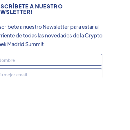
SCRÍBETE A NUESTRO
WSLETTER!
críbete a nuestro Newsletter para estar al
rriente de todas las novedades de la Crypto
ek Madrid Summit
Me gustaría recibir más emails educativos, así como
notificaciones especiales
Acepto la Política de privacidad
Enviar