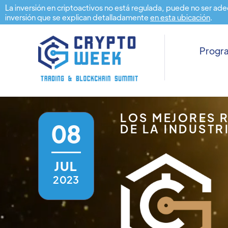
La inversión en criptoactivos no está regulada, puede no ser ade
inversión que se explican detalladamente
en esta ubicación
.
Prog
LOS MEJORES 
08
DE LA INDUSTR
JUL
2023