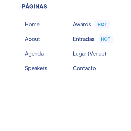
PÁGINAS
Home
Awards
HOT
About
Entradas
HOT
Agenda
Lugar (Venue)
Speakers
Contacto
Sponsors
Programa Voluntarios
Startup Pitch
Programa de afiliación
Side Events
Programa de Speakers
Términos y condiciones