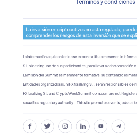
Términos y condiciones
La inversión en criptoactivos no está regulada, puede
comprender los riesgos de esta inversión que se ex
La información aquí contenida se expone a título meramente informati
S.L ni de ninguno de sus participantes, para llevar a cabo operación 
La misión del Summit es meramente formativa, su contenido es meramen
Entidades organizadoras, ni FXforaliving S.l. serán responsables de 
FXforaliving S.L and CryptoWeekSummit.com.com are not Registered F
securities regulatory authority. This site promotes events, educati





