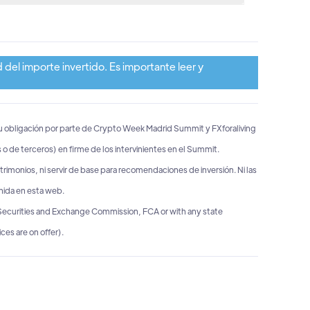
 del importe invertido. Es importante leer y
d u obligación por parte de Crypto Week Madrid Summit y FXforaliving
 o de terceros) en firme de los intervinientes en el Summit.
rimonios, ni servir de base para recomendaciones de inversión. Ni las
enida en esta web.
 Securities and Exchange Commission, FCA or with any state
es are on offer).