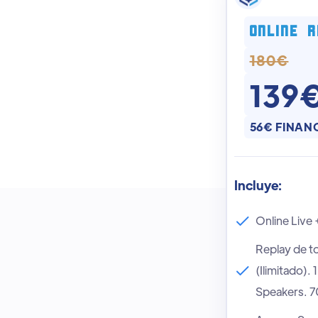
ONLINE 
180
€
139
56
€ FINAN
Incluye:
Online Live 
Replay de to
(Ilimitado).
Speakers. 70