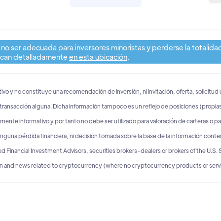
 no ser adecuada para inversores minoristas y perderse la totalidad
plican detalladamente
en esta ubicación
.
vo y no constituye una recomendación de inversión, ni invitación, oferta, solicitu
o transacción alguna. Dicha información tampoco es un reflejo de posiciones (propias
te informativo y por tanto no debe ser utilizado para valoración de carteras o pat
ninguna pérdida financiera, ni decisión tomada sobre la base de la información cont
inancial Investment Advisors, securities brokers-dealers or brokers of the U.S.
on and news related to cryptocurrency (where no cryptocurrency products or servic