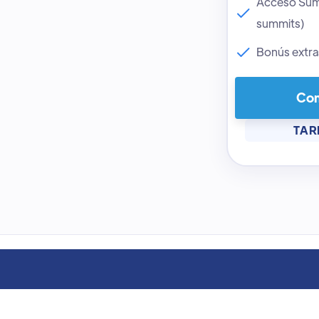
Acceso Summ
summits)
Bonús extra
Com
TAR