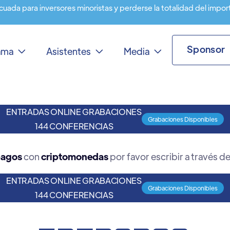
cuada para inversores minoristas y perderse la totalidad del impor
Sponsor
rama
Asistentes
Media



ENTRADAS ONLINE GRABACIONES
Grabaciones Disponibles
144 CONFERENCIAS
agos
con
criptomonedas
por favor escribir a través del
ENTRADAS ONLINE GRABACIONES
Grabaciones Disponibles
144 CONFERENCIAS