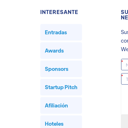
INTERESANTE
SU
NE
Sus
Entradas
co
We
Awards
Sponsors
Startup Pitch
Afiliación
Hoteles