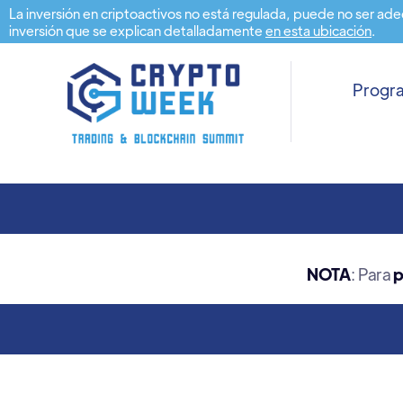
La inversión en criptoactivos no está regulada, puede no ser ade
inversión que se explican detalladamente
en esta ubicación
.
Prog
NOTA
: Para
p