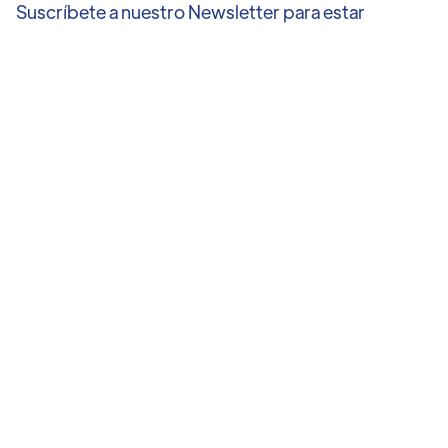
Suscríbete a nuestro Newsletter para estar
al corriente de todas las novedades de la
Crypto Week Madrid Summit
Me gustaría recibir más emails educativos, así como
notificaciones especiales
Acepto la Política de privacidad
Enviar