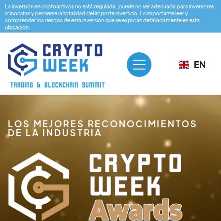
La inversión en criptoactivos no está regulada, puede no ser adecuada para inversores
minoristas y perderse la totalidad del importe invertido. Es importante leer y
comprender los riesgos de esta inversión que se explican detalladamente
en esta
ubicación
.
EN
LOS MEJORES RECONOCIMIENTOS
DE LA INDUSTRIA