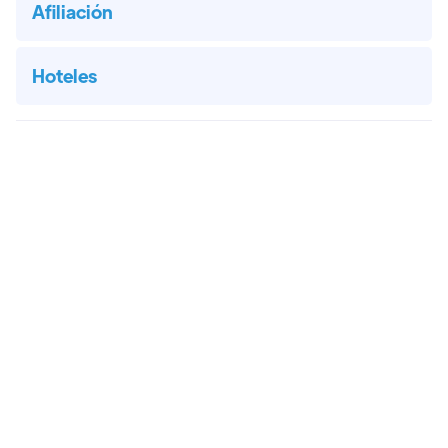
Afiliación
Hoteles
SUSCRÍBETE A NUESTRO NEWSLETTER!

Suscríbete a nuestro Newsletter para estar
al corriente de todas las novedades de la
Crypto Week Madrid Summit