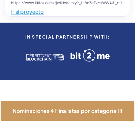
https://www.tiktok.com/@elidefferary?_t=8c3gTvMsWWA&_r=1
Ir al proyecto
IN SPECIAL PARTNERSHIP WITH:
Nominaciones 4 Finalistas por categoría !!!