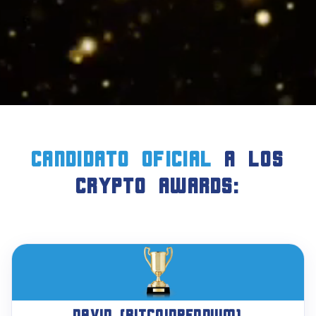
candidato oficial
a LOS
crypto AWARDS:
David (Bitcoinpendium)