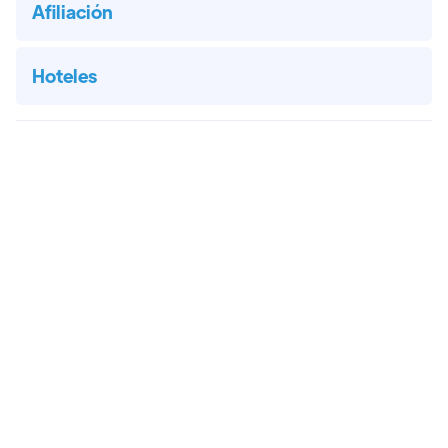
Afiliación
Hoteles
SUSCRÍBETE A NUESTRO NEWSLETTER!

Suscríbete a nuestro Newsletter para estar
al corriente de todas las novedades de la
Crypto Week Madrid Summit