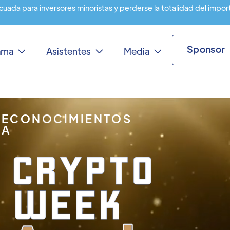
cuada para inversores minoristas y perderse la totalidad del impor
Sponsor
rama
Asistentes
Media



RECONOCIMIENTOS
IA