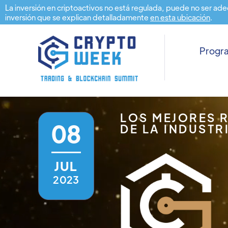
La inversión en criptoactivos no está regulada, puede no ser ade
inversión que se explican detalladamente
en esta ubicación
.
Prog
LOS MEJORES 
08
DE LA INDUSTR
JUL
2023