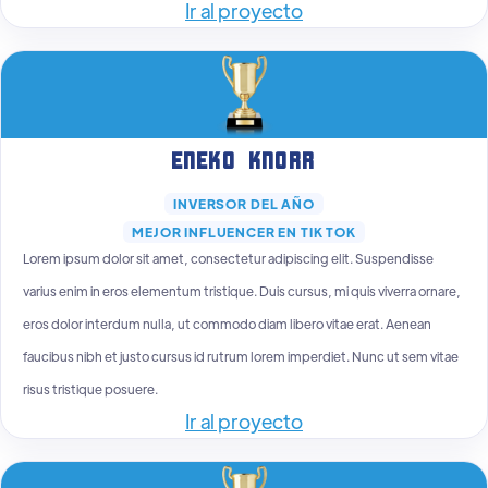
Ir al proyecto
Eneko Knorr
INVERSOR DEL AÑO
MEJOR INFLUENCER EN TIK TOK
Lorem ipsum dolor sit amet, consectetur adipiscing elit. Suspendisse
varius enim in eros elementum tristique. Duis cursus, mi quis viverra ornare,
eros dolor interdum nulla, ut commodo diam libero vitae erat. Aenean
faucibus nibh et justo cursus id rutrum lorem imperdiet. Nunc ut sem vitae
risus tristique posuere.
Ir al proyecto