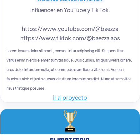
Influencer en YouTube y Tik Tok.
https://www.youtube.com/@baezza
https://www.tiktok.com/@baezzalabs
Lorem ipsum dolor sit amet, consectetur adipiscing elit. Suspendisse
varius enim in eros elementum tristique. Duis cursus, mi quis viverra ornare,
eros dolor interdum nulla, ut commodo diam libero vitae erat. Aenean
faucibus nibh et justo cursus id rutrum lorem imperdiet. Nunc ut sem vitae
risus tristique posuere.
Ir al proyecto