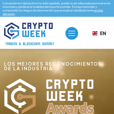
La inversión en criptoactivos no está regulada, puede no ser adecuada para inversores
minoristas y perderse la totalidad del importe invertido. Es importante leer y
comprender los riesgos de esta inversión que se explican detalladamente
en esta
ubicación
.
EN
LOS MEJORES RECONOCIMIENTOS
DE LA INDUSTRIA