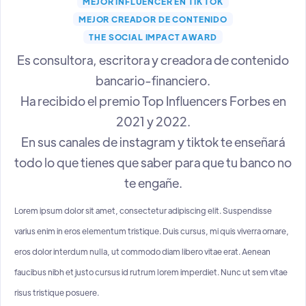
MEJOR INFLUENCER EN TIK TOK
MEJOR CREADOR DE CONTENIDO
THE SOCIAL IMPACT AWARD
Es consultora, escritora y creadora de contenido
bancario-financiero.
Ha recibido el premio Top Influencers Forbes en
2021 y 2022.
En sus canales de instagram y tiktok te enseñará
todo lo que tienes que saber para que tu banco no
te engañe.
Lorem ipsum dolor sit amet, consectetur adipiscing elit. Suspendisse
varius enim in eros elementum tristique. Duis cursus, mi quis viverra ornare,
eros dolor interdum nulla, ut commodo diam libero vitae erat. Aenean
faucibus nibh et justo cursus id rutrum lorem imperdiet. Nunc ut sem vitae
risus tristique posuere.