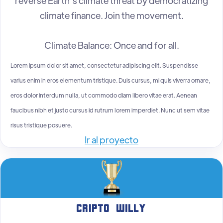
reverse Earth’s climate threat by democratizing
climate finance. Join the movement.
Climate Balance: Once and for all.
Lorem ipsum dolor sit amet, consectetur adipiscing elit. Suspendisse
varius enim in eros elementum tristique. Duis cursus, mi quis viverra ornare,
eros dolor interdum nulla, ut commodo diam libero vitae erat. Aenean
faucibus nibh et justo cursus id rutrum lorem imperdiet. Nunc ut sem vitae
risus tristique posuere.
Ir al proyecto
Cripto Willy