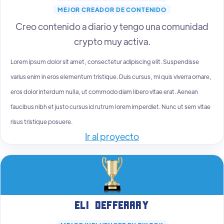
MEJOR CREADOR DE CONTENIDO
Creo contenido a diario y tengo una comunidad
crypto muy activa.
Lorem ipsum dolor sit amet, consectetur adipiscing elit. Suspendisse
varius enim in eros elementum tristique. Duis cursus, mi quis viverra ornare,
eros dolor interdum nulla, ut commodo diam libero vitae erat. Aenean
faucibus nibh et justo cursus id rutrum lorem imperdiet. Nunc ut sem vitae
risus tristique posuere.
Ir al proyecto
Eli Defferary