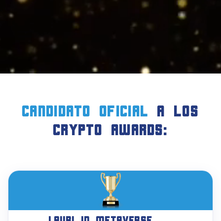
candidato oficial
a LOS
crypto AWARDS:
Lauri in Metaverse