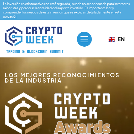
La inversión en criptoactivos no está regulada, puede no ser adecuada para inversores
minoristas y perderse la totalidad del importe invertido. Es importante leer y
comprender los riesgos de esta inversión que se explican detalladamente
en esta
ubicación
.
EN
LOS MEJORES RECONOCIMIENTOS
DE LA INDUSTRIA