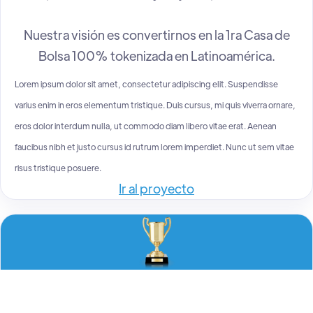
Nuestra visión es convertirnos en la 1ra Casa de
Bolsa 100% tokenizada en Latinoamérica.
Lorem ipsum dolor sit amet, consectetur adipiscing elit. Suspendisse
varius enim in eros elementum tristique. Duis cursus, mi quis viverra ornare,
eros dolor interdum nulla, ut commodo diam libero vitae erat. Aenean
faucibus nibh et justo cursus id rutrum lorem imperdiet. Nunc ut sem vitae
risus tristique posuere.
Ir al proyecto
Trokera
MEJOR EXCHANGE