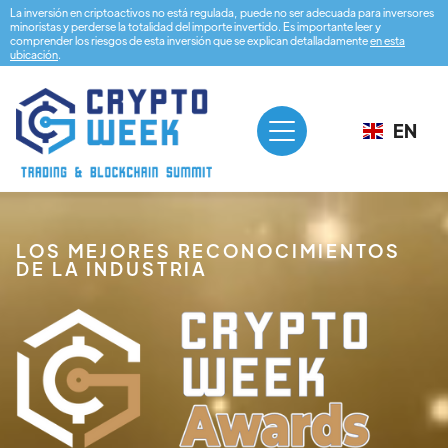
La inversión en criptoactivos no está regulada, puede no ser adecuada para inversores
minoristas y perderse la totalidad del importe invertido. Es importante leer y
comprender los riesgos de esta inversión que se explican detalladamente
en esta
ubicación
.
EN
LOS MEJORES RECONOCIMIENTOS
DE LA INDUSTRIA