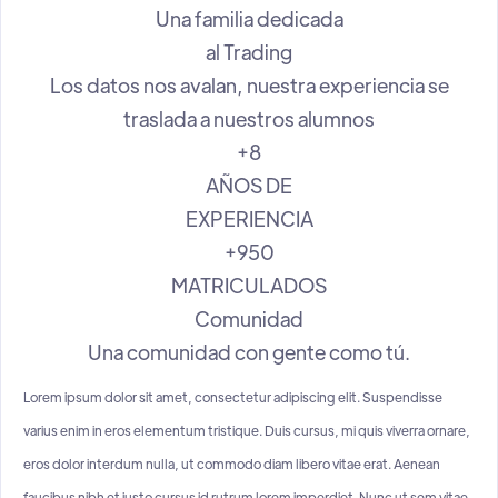
Una familia dedicada
al Trading
Los datos nos avalan, nuestra experiencia se
traslada a nuestros alumnos
+8
AÑOS DE
EXPERIENCIA
+950
MATRICULADOS
Comunidad
Una comunidad con gente como tú.
Lorem ipsum dolor sit amet, consectetur adipiscing elit. Suspendisse
varius enim in eros elementum tristique. Duis cursus, mi quis viverra ornare,
eros dolor interdum nulla, ut commodo diam libero vitae erat. Aenean
faucibus nibh et justo cursus id rutrum lorem imperdiet. Nunc ut sem vitae