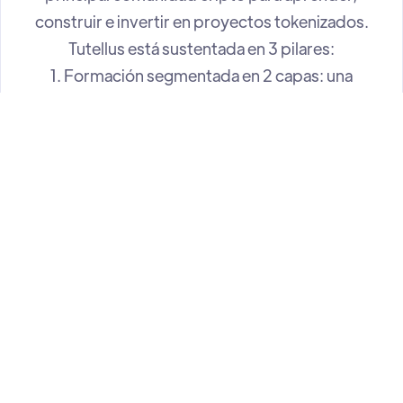
construir e invertir en proyectos tokenizados.
Tutellus está sustentada en 3 pilares:
1. Formación segmentada en 2 capas: una
transversal (con alcance multitemático) y otra
especializada en cripto
2. Desarrollo tecnológico de proyectos con base
cripto
3. Financiación de proyectos a través de un
Venture Builder
Además, Tutellus sigue creciendo desde hace
años sin inversión externa. En total, han invertido
cerca de 1.5 millones de euros en la compañía con
el objetivo de seguir impulsando un negocio
rentable, en crecimiento y no basado en rondas