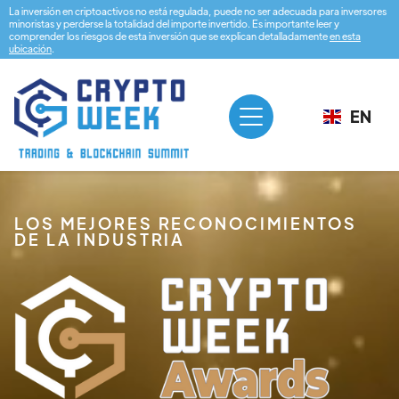
La inversión en criptoactivos no está regulada, puede no ser adecuada para inversores
minoristas y perderse la totalidad del importe invertido. Es importante leer y
comprender los riesgos de esta inversión que se explican detalladamente
en esta
ubicación
.
EN
LOS MEJORES RECONOCIMIENTOS
DE LA INDUSTRIA