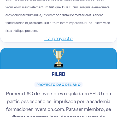
varius enim in eros elementum tristique. Duis cursus, mi quis viverra ornare,
eros dolor interdum nulla, ut commodo diam libero vitae erat. Aenean
faucibus nibh et justo cursus id rutrum lorem imperdiet. Nunc ut sem vitae
risus tristique posuere.
Ir al proyecto
FiLAO
PROYECTO DAO DEL AÑO
Primera LAO de inversores regulada en EEUU con
participes españoles, impulsada por la academia
formacioneninversion.com. Para ser miembro, se
firma un contrato legal de compra-venta de