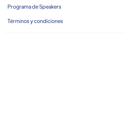
Programa de Speakers
Términos y condiciones
INTERESANTE

Entradas
Awards
Sponsors
Startup Pitch