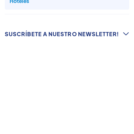
Hoteles
SUSCRÍBETE A NUESTRO NEWSLETTER!

Suscríbete a nuestro Newsletter para estar
al corriente de todas las novedades de la
Crypto Week Madrid Summit
Me gustaría recibir más emails educativos, así como
notificaciones especiales
Acepto la Política de privacidad