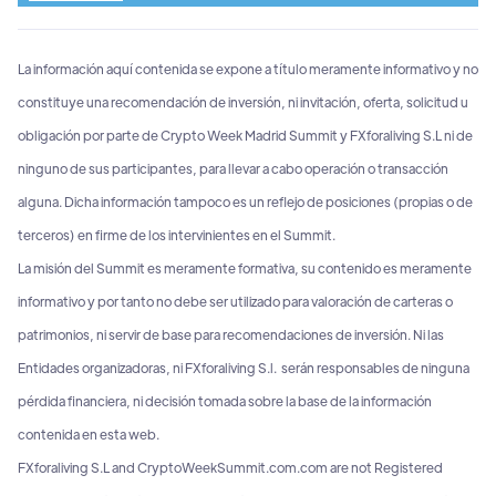
La información aquí contenida se expone a título meramente informativo y no
constituye una recomendación de inversión, ni invitación, oferta, solicitud u
obligación por parte de Crypto Week Madrid Summit y FXforaliving S.L ni de
ninguno de sus participantes, para llevar a cabo operación o transacción
alguna. Dicha información tampoco es un reflejo de posiciones (propias o de
terceros) en firme de los intervinientes en el Summit.
La misión del Summit es meramente formativa, su contenido es meramente
informativo y por tanto no debe ser utilizado para valoración de carteras o
patrimonios, ni servir de base para recomendaciones de inversión. Ni las
Entidades organizadoras, ni FXforaliving S.l. serán responsables de ninguna
pérdida financiera, ni decisión tomada sobre la base de la información
contenida en esta web.
FXforaliving S.L and CryptoWeekSummit.com.com are not Registered