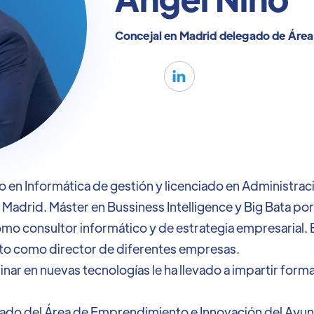
Concejal en Madrid delegado de Área

co en Informática de gestión y licenciado en Administra
e Madrid. Máster en Bussiness Intelligence y Big Bata por
omo consultor informático y de estrategia empresarial. E
o como director de diferentes empresas.
linar en nuevas tecnologías le ha llevado a impartir form
ado del Área de Emprendimiento e Innovación del Ayu