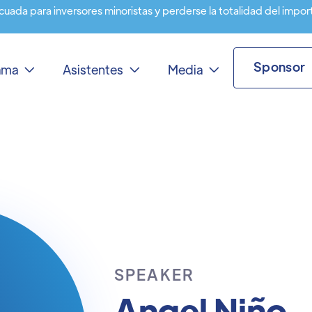
cuada para inversores minoristas y perderse la totalidad del impor
Sponsor
rama
Asistentes
Media



SPEAKER
Angel Niño