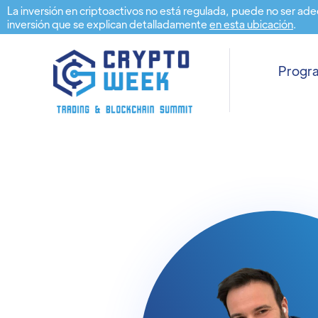
La inversión en criptoactivos no está regulada, puede no ser ade
inversión que se explican detalladamente
en esta ubicación
.
Prog