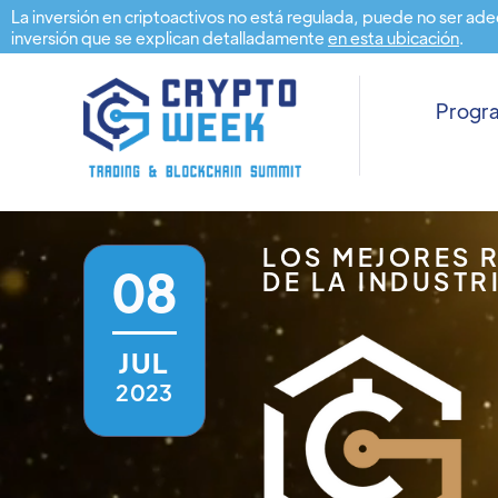
La inversión en criptoactivos no está regulada, puede no ser ade
inversión que se explican detalladamente
en esta ubicación
.
Prog
LOS MEJORES 
08
DE LA INDUSTR
JUL
2023