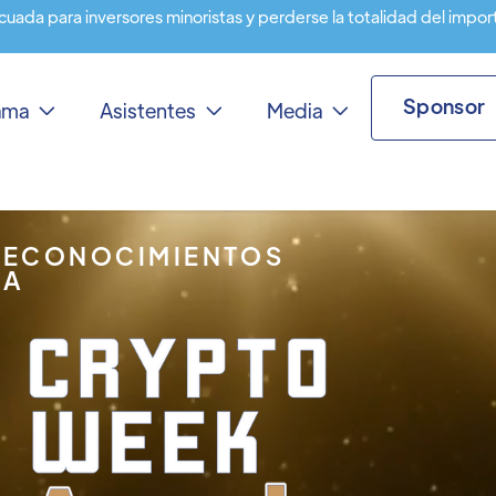
cuada para inversores minoristas y perderse la totalidad del impor
Sponsor
rama
Asistentes
Media



RECONOCIMIENTOS
IA