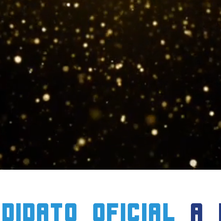
didato oficial
a 