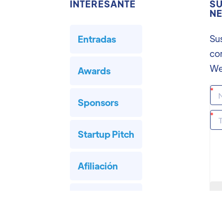
INTERESANTE
SU
NE
Sus
Entradas
co
We
Awards
Sponsors
Startup Pitch
Afiliación
Hoteles