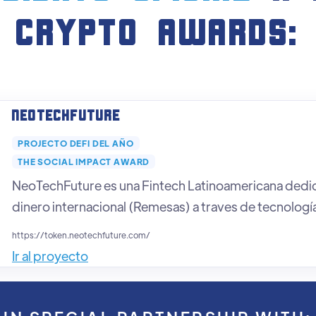
crypto AWARDS:
NeoTechFuture
PROJECTO DEFI DEL AÑO
THE SOCIAL IMPACT AWARD
NeoTechFuture es una Fintech Latinoamericana dedic
dinero internacional (Remesas) a traves de tecnologí
https://token.neotechfuture.com/
Ir al proyecto