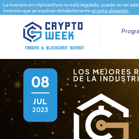
La inversión en criptoactivos no está regulada, puede no ser ade
inversión que se explican detalladamente
en esta ubicación
.
Prog
LOS MEJORES 
08
DE LA INDUSTR
JUL
2023