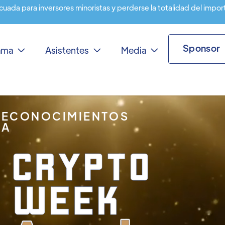
cuada para inversores minoristas y perderse la totalidad del impor
Sponsor
rama
Asistentes
Media



RECONOCIMIENTOS
IA