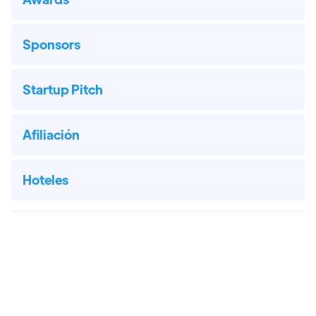
Sponsors
Startup Pitch
Afiliación
Hoteles
SUSCRÍBETE A NUESTRO NEWSLETTER!

Suscríbete a nuestro Newsletter para estar
al corriente de todas las novedades de la