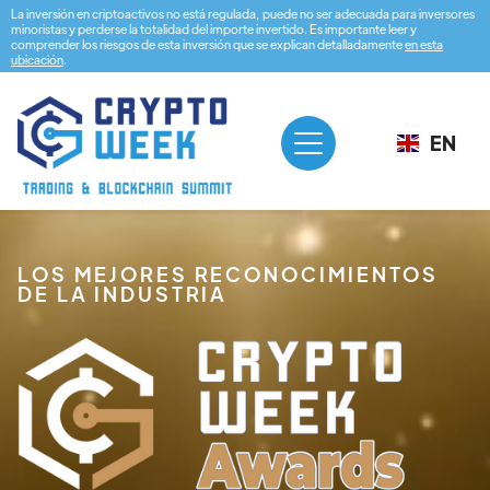
La inversión en criptoactivos no está regulada, puede no ser adecuada para inversores
minoristas y perderse la totalidad del importe invertido. Es importante leer y
comprender los riesgos de esta inversión que se explican detalladamente
en esta
ubicación
.
EN
LOS MEJORES RECONOCIMIENTOS
DE LA INDUSTRIA