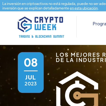
La inversión en criptoactivos no está regulada, puede no ser ade
inversión que se explican detalladamente
en esta ubicación
.
Prog
LOS MEJORES 
08
DE LA INDUSTR
JUL
2023