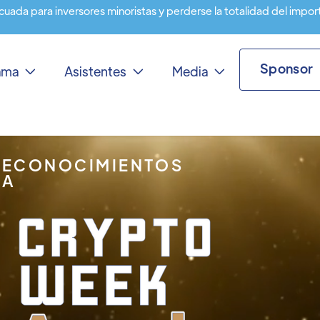
cuada para inversores minoristas y perderse la totalidad del impor
Sponsor
rama
Asistentes
Media



RECONOCIMIENTOS
IA