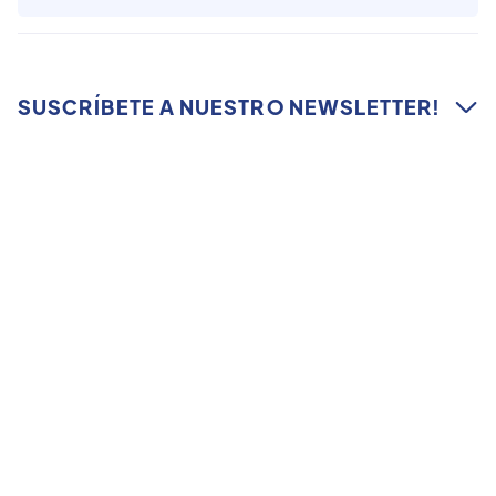
SUSCRÍBETE A NUESTRO NEWSLETTER!

Suscríbete a nuestro Newsletter para estar
al corriente de todas las novedades de la
Crypto Week Madrid Summit
Me gustaría recibir más emails educativos, así como
notificaciones especiales
Acepto la Política de privacidad