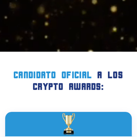
candidato oficial
a LOS
crypto AWARDS: