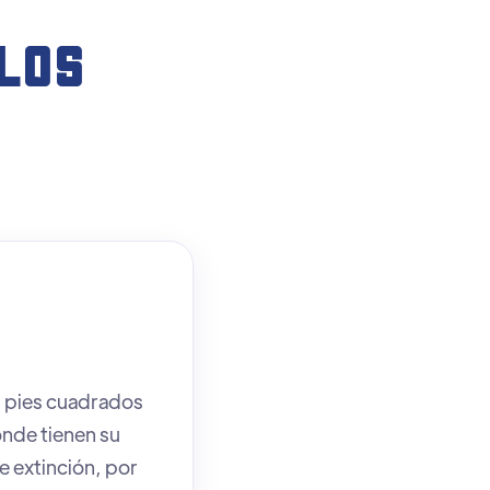
LOS
 pies cuadrados
onde tienen su
e extinción, por