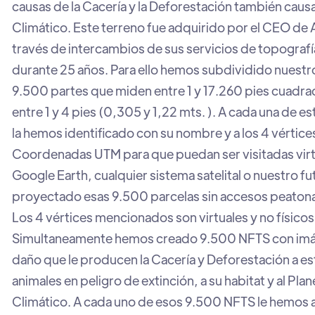
causas de la Cacería y la Deforestación también cau
Climático. Este terreno fue adquirido por el CEO de 
través de intercambios de sus servicios de topografí
durante 25 años. Para ello hemos subdividido nuestr
9.500 partes que miden entre 1 y 17.260 pies cuadra
entre 1 y 4 pies (0,305 y 1,22 mts. ). A cada una de e
la hemos identificado con su nombre y a los 4 vértic
Coordenadas UTM para que puedan ser visitadas vir
Google Earth, cualquier sistema satelital o nuestro 
proyectado esas 9.500 parcelas sin accesos peatonal 
Los 4 vértices mencionados son virtuales y no físicos
Simultaneamente hemos creado 9.500 NFTS con imág
daño que le producen la Cacería y Deforestación a es
animales en peligro de extinción, a su habitat y al Pl
Climático. A cada uno de esos 9.500 NFTS le hemos 