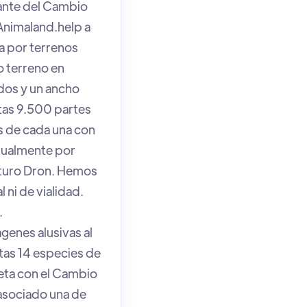
sante del Cambio
Animaland.help a
a por terrenos
o terreno en
dos y un ancho
stas 9.500 partes
es de cada una con
tualmente por
futuro Dron. Hemos
ni de vialidad.
.
enes alusivas al
tas 14 especies de
aneta con el Cambio
asociado una de