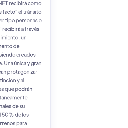
NFT recibirá como
facto" el tránsito
er tipo personas o
recibirá a través
cimiento, un
umento de
 siendo creados
. Una única y gran
ean protagonizar
tinción y al
tas que podrán
ultaneamente
males de su
El 50% de los
errenos para