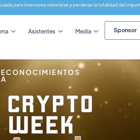
cuada para inversores minoristas y perderse la totalidad del impor
Sponsor
rama
Asistentes
Media



RECONOCIMIENTOS
IA