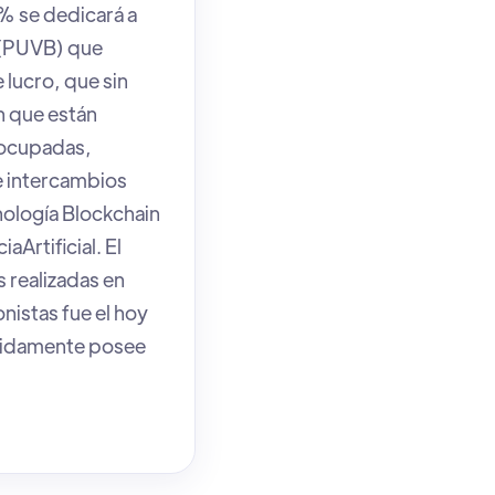
% se dedicará a
" (PUVB) que
e lucro, que sin
ón que están
socupadas,
e intercambios
nología Blockchain
Artificial. El
s realizadas en
istas fue el hoy
umidamente posee