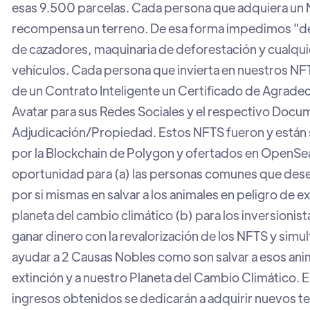
esas 9.500 parcelas. Cada persona que adquiera un 
recompensa un terreno. De esa forma impedimos "de 
de cazadores, maquinaria de deforestación y cualqui
vehículos. Cada persona que invierta en nuestros NFT 
de un Contrato Inteligente un Certificado de Agrade
Avatar para sus Redes Sociales y el respectivo Doc
Adjudicación/Propiedad. Estos NFTS fueron y están
por la Blockchain de Polygon y ofertados en OpenSea
oportunidad para (a) las personas comunes que des
por si mismas en salvar a los animales en peligro de ex
planeta del cambio climático (b) para los inversionis
ganar dinero con la revalorización de los NFTS y sim
ayudar a 2 Causas Nobles como son salvar a esos ani
extinción y a nuestro Planeta del Cambio Climático. 
ingresos obtenidos se dedicarán a adquirir nuevos t