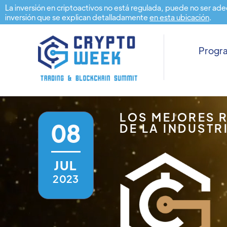
La inversión en criptoactivos no está regulada, puede no ser ade
inversión que se explican detalladamente
en esta ubicación
.
Prog
LOS MEJORES 
08
DE LA INDUSTR
JUL
2023