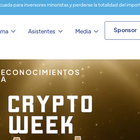
cuada para inversores minoristas y perderse la totalidad del impor
Sponsor
rama
Asistentes
Media



RECONOCIMIENTOS
IA