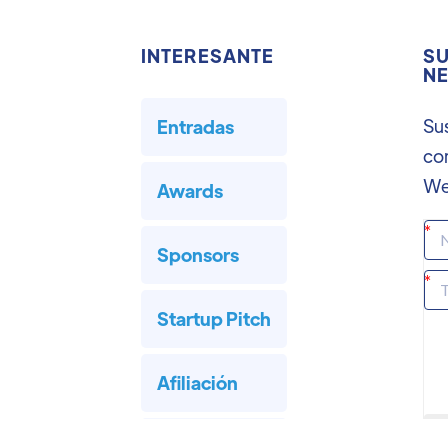
INTERESANTE
SU
NE
Sus
Entradas
co
We
Awards
Sponsors
Startup Pitch
Afiliación
Hoteles